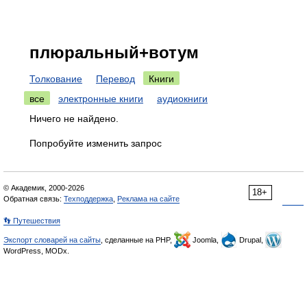
плюральный+вотум
Толкование
Перевод
Книги
все
электронные книги
аудиокниги
Ничего не найдено.
Попробуйте изменить запрос
© Академик, 2000-2026
18+
Обратная связь:
Техподдержка
,
Реклама на сайте
👣 Путешествия
Экспорт словарей на сайты
, сделанные на PHP,
Joomla,
Drupal,
WordPress, MODx.